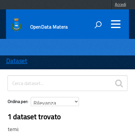
Accedi
OpenData Matera
DATI
ENTI
Dataset
TEMI
INFORMAZIONI
Ordina per
1 dataset trovato
temi: