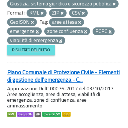
Giustizia, sistema giuridico e sicurezza pubblica
Formati:
KML
ZIP
CSV
GeoJSON
Tag:
aree attesa
emergenze
zone confluenza
PCPC
viabilità di emergenza
RISULTATO DEL FILTRO
Piano Comunale di Protezione Civile - Elementi
di gestione dell'emergenza - C...
Approvazione DelC 00076-2017 del 03/10/2017.
Aree accoglienza, aree di attesa, viabilità di
emergenza, zone di confluenza, aree
ammassamento
KML
GeoJSON
ZIP
Excel XLSX
CSV