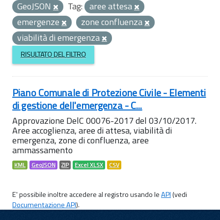
GeoJSON
Tag:
aree attesa
emergenze
zone confluenza
viabilità di emergenza
RISULTATO DEL FILTRO
Piano Comunale di Protezione Civile - Elementi
di gestione dell'emergenza - C...
Approvazione DelC 00076-2017 del 03/10/2017.
Aree accoglienza, aree di attesa, viabilità di
emergenza, zone di confluenza, aree
ammassamento
KML
GeoJSON
ZIP
Excel XLSX
CSV
E' possibile inoltre accedere al registro usando le
API
(vedi
Documentazione API
).