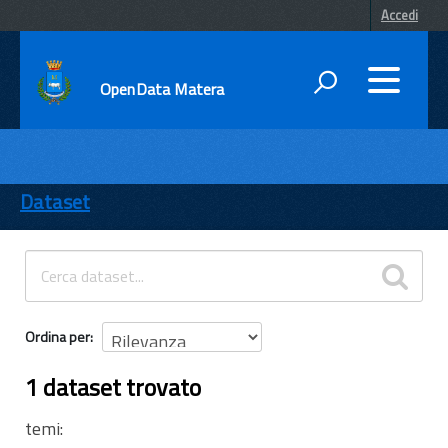
Accedi
OpenData Matera
DATI
ENTI
Dataset
TEMI
INFORMAZIONI
Ordina per
1 dataset trovato
temi: