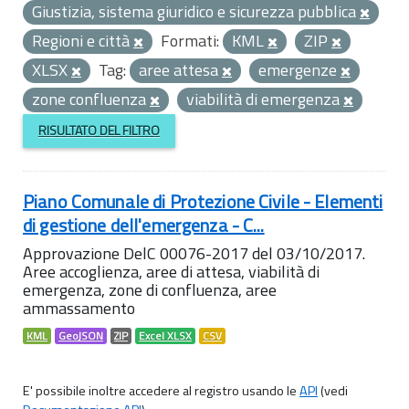
Giustizia, sistema giuridico e sicurezza pubblica
Regioni e città
Formati:
KML
ZIP
XLSX
Tag:
aree attesa
emergenze
zone confluenza
viabilità di emergenza
RISULTATO DEL FILTRO
Piano Comunale di Protezione Civile - Elementi
di gestione dell'emergenza - C...
Approvazione DelC 00076-2017 del 03/10/2017.
Aree accoglienza, aree di attesa, viabilità di
emergenza, zone di confluenza, aree
ammassamento
KML
GeoJSON
ZIP
Excel XLSX
CSV
E' possibile inoltre accedere al registro usando le
API
(vedi