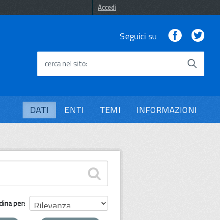
Accedi
Facebook
Twi
Seguici su
cerca nel sito
DATI
ENTI
TEMI
INFORMAZIONI
dina per