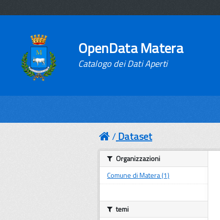
OpenData Matera
Catalogo dei Dati Aperti
Dataset
Organizzazioni
Comune di Matera (1)
temi