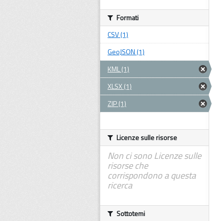
Formati
CSV (1)
GeoJSON (1)
KML (1)
XLSX (1)
ZIP (1)
Licenze sulle risorse
Non ci sono Licenze sulle
risorse che
corrispondono a questa
ricerca
Sottotemi