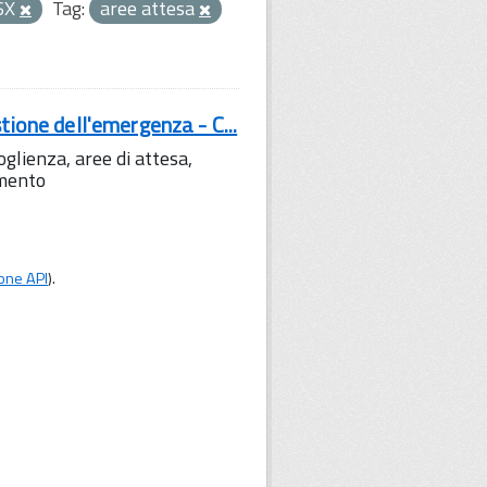
SX
Tag:
aree attesa
tione dell'emergenza - C...
lienza, aree di attesa,
amento
one API
).