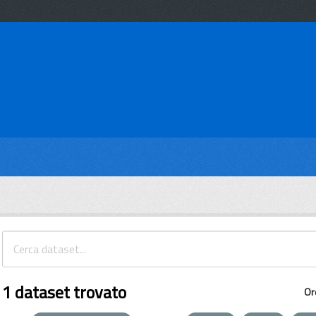
1 dataset trovato
Or