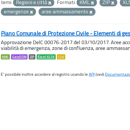
temi:
Regioni e città
Formati:
KML
ZIP
XL
emergenze
aree ammassamento
Piano Comunale di Protezione Civile - Elementi di ges
Approvazione DelC 00076-2017 del 03/10/2017. Aree accog
viabilità di emergenza, zone di confluenza, aree ammass
KML
GeoJSON
ZIP
Excel XLSX
CSV
E' possibile inoltre accedere al registro usando le
API
(vedi
Documentazi