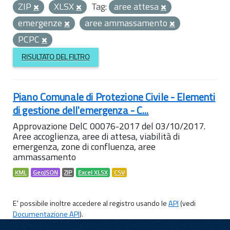
ZIP
XLSX
Tag:
aree attesa
emergenze
aree ammassamento
PCPC
RISULTATO DEL FILTRO
Piano Comunale di Protezione Civile - Elementi
di gestione dell'emergenza - C...
Approvazione DelC 00076-2017 del 03/10/2017.
Aree accoglienza, aree di attesa, viabilità di
emergenza, zone di confluenza, aree
ammassamento
KML
GeoJSON
ZIP
Excel XLSX
CSV
E' possibile inoltre accedere al registro usando le
API
(vedi
Documentazione API
).