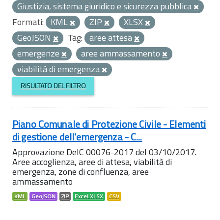
Giustizia, sistema giuridico e sicurezza pubblica
Formati:
KML
ZIP
XLSX
GeoJSON
Tag:
aree attesa
emergenze
aree ammassamento
viabilità di emergenza
RISULTATO DEL FILTRO
Piano Comunale di Protezione Civile - Elementi
di gestione dell'emergenza - C...
Approvazione DelC 00076-2017 del 03/10/2017.
Aree accoglienza, aree di attesa, viabilità di
emergenza, zone di confluenza, aree
ammassamento
KML
GeoJSON
ZIP
Excel XLSX
CSV