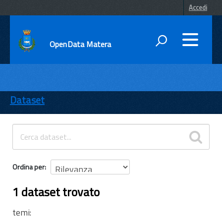
Accedi
OpenData Matera
DATI
ENTI
Dataset
TEMI
INFORMAZIONI
Ordina per
1 dataset trovato
temi: