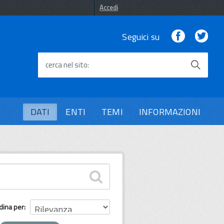
Accedi
Facebook
Twi
Seguici su
cerca nel sito
DATI
ENTI
TEMI
INFORMAZIONI
dina per