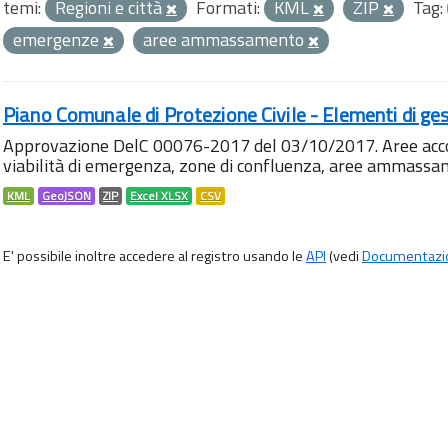
temi:
Regioni e città
Formati:
KML
ZIP
Tag:
emergenze
aree ammassamento
Piano Comunale di Protezione Civile - Elementi di ges
Approvazione DelC 00076-2017 del 03/10/2017. Aree accog
viabilità di emergenza, zone di confluenza, aree ammass
KML
GeoJSON
ZIP
Excel XLSX
CSV
E' possibile inoltre accedere al registro usando le
API
(vedi
Documentazi