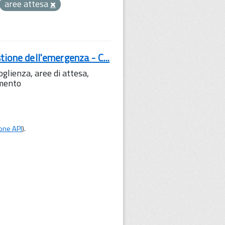
aree attesa
tione dell'emergenza - C...
lienza, aree di attesa,
amento
one API
).