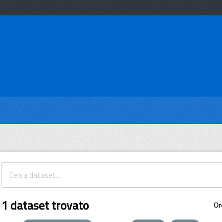
1 dataset trovato
Or