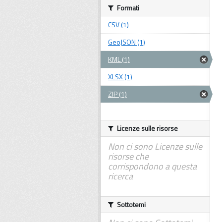
Formati
CSV (1)
GeoJSON (1)
KML (1)
XLSX (1)
ZIP (1)
Licenze sulle risorse
Non ci sono Licenze sulle
risorse che
corrispondono a questa
ricerca
Sottotemi