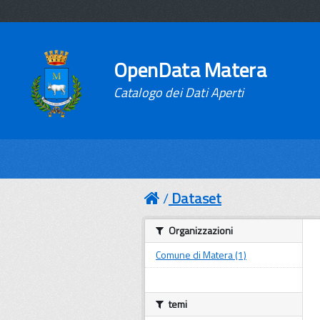
OpenData Matera
Catalogo dei Dati Aperti
Dataset
Organizzazioni
Comune di Matera (1)
temi