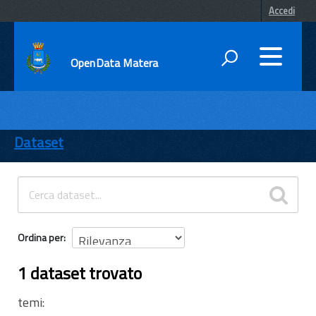
Accedi
OpenData Matera
DATI
ENTI
Dataset
TEMI
INFORMAZIONI
Ordina per
1 dataset trovato
temi: