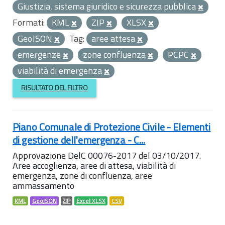
Giustizia, sistema giuridico e sicurezza pubblica
Formati:
KML
ZIP
XLSX
GeoJSON
Tag:
aree attesa
emergenze
zone confluenza
PCPC
viabilità di emergenza
RISULTATO DEL FILTRO
Piano Comunale di Protezione Civile - Elementi
di gestione dell'emergenza - C...
Approvazione DelC 00076-2017 del 03/10/2017.
Aree accoglienza, aree di attesa, viabilità di
emergenza, zone di confluenza, aree
ammassamento
KML
GeoJSON
ZIP
Excel XLSX
CSV