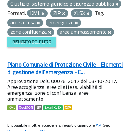
Giustizia, sistema giuridico e sicurezza pubblica
Formati:
KML
ZIP
XLSX
Tag:
aree attesa
emergenze
zone confluenza
aree ammassamento
RISULTATO DEL FILTRO
Piano Comunale di Protezione Civile - Elementi
di gestione dell'emergenza - C...
Approvazione DelC 00076-2017 del 03/10/2017.
Aree accoglienza, aree di attesa, viabilità di
emergenza, zone di confluenza, aree
ammassamento
KML
GeoJSON
ZIP
Excel XLSX
CSV
E' possibile inoltre accedere al registro usando le
API
(vedi