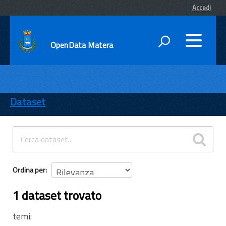
Accedi
OpenData Matera
DATI
ENTI
Dataset
TEMI
INFORMAZIONI
Ordina per
1 dataset trovato
temi: