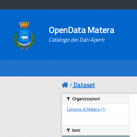
OpenData Matera
Catalogo dei Dati Aperti
Dataset
Organizzazioni
Comune di Matera (1)
temi