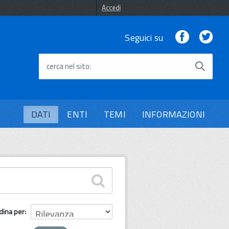
Accedi
Facebook
Twi
Seguici su
cerca nel sito
DATI
ENTI
TEMI
INFORMAZIONI
dina per