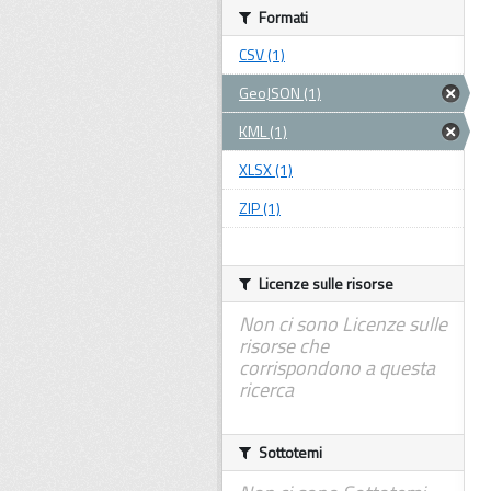
Formati
CSV (1)
GeoJSON (1)
KML (1)
XLSX (1)
ZIP (1)
Licenze sulle risorse
Non ci sono Licenze sulle
risorse che
corrispondono a questa
ricerca
Sottotemi