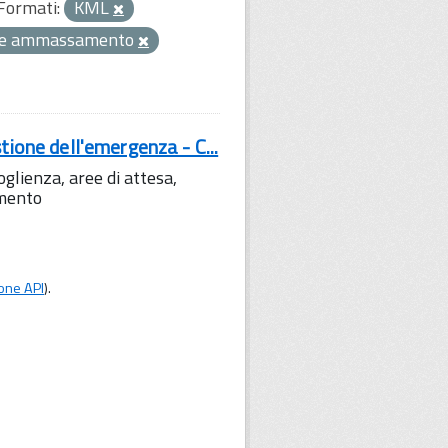
Formati:
KML
ee ammassamento
tione dell'emergenza - C...
lienza, aree di attesa,
amento
one API
).