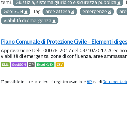
temi:
Giustizia, sistema giuridico e sicurezza pubblica
GeoJSON
Tag:
aree attesa
emergenze
ar
viabilità di emergenza
Piano Comunale di Protezione Civile - Elementi di ges
Approvazione DelC 00076-2017 del 03/10/2017. Aree accog
viabilità di emergenza, zone di confluenza, aree ammass
KML
GeoJSON
ZIP
Excel XLSX
CSV
E' possibile inoltre accedere al registro usando le
API
(vedi
Documentazi