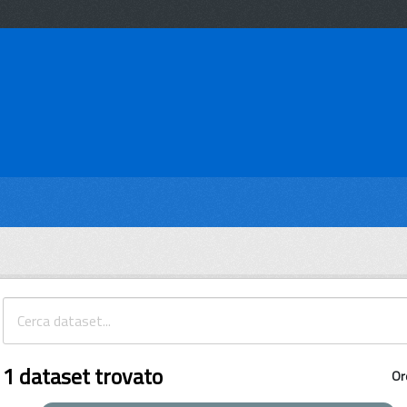
1 dataset trovato
Or