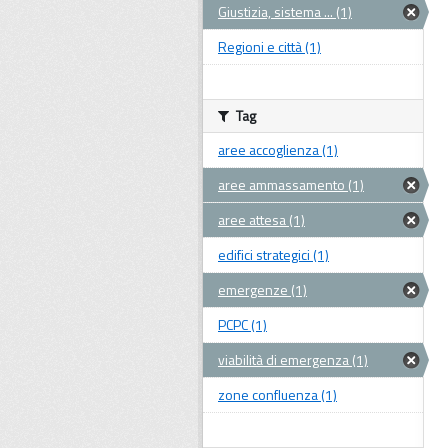
Giustizia, sistema ... (1)
Regioni e città (1)
Tag
aree accoglienza (1)
aree ammassamento (1)
aree attesa (1)
edifici strategici (1)
emergenze (1)
PCPC (1)
viabilità di emergenza (1)
zone confluenza (1)