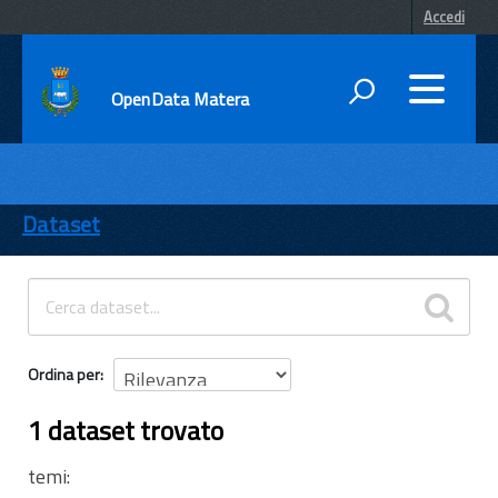
Accedi
OpenData Matera
DATI
ENTI
Dataset
TEMI
INFORMAZIONI
Ordina per
1 dataset trovato
temi: