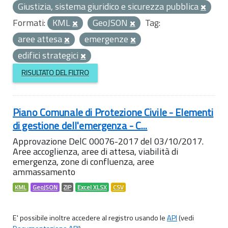
Giustizia, sistema giuridico e sicurezza pubblica
Formati:
KML
GeoJSON
Tag:
aree attesa
emergenze
edifici strategici
RISULTATO DEL FILTRO
Piano Comunale di Protezione Civile - Elementi
di gestione dell'emergenza - C...
Approvazione DelC 00076-2017 del 03/10/2017.
Aree accoglienza, aree di attesa, viabilità di
emergenza, zone di confluenza, aree
ammassamento
KML
GeoJSON
ZIP
Excel XLSX
CSV
E' possibile inoltre accedere al registro usando le
API
(vedi