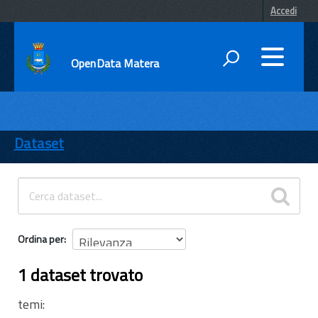
Accedi
OpenData Matera
DATI
ENTI
Dataset
TEMI
INFORMAZIONI
Ordina per
1 dataset trovato
temi: