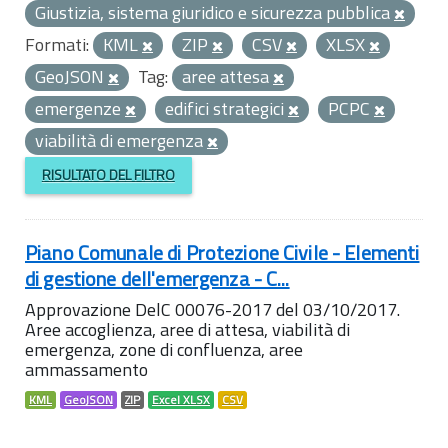
Giustizia, sistema giuridico e sicurezza pubblica
Formati:
KML
ZIP
CSV
XLSX
GeoJSON
Tag:
aree attesa
emergenze
edifici strategici
PCPC
viabilità di emergenza
RISULTATO DEL FILTRO
Piano Comunale di Protezione Civile - Elementi
di gestione dell'emergenza - C...
Approvazione DelC 00076-2017 del 03/10/2017.
Aree accoglienza, aree di attesa, viabilità di
emergenza, zone di confluenza, aree
ammassamento
KML
GeoJSON
ZIP
Excel XLSX
CSV