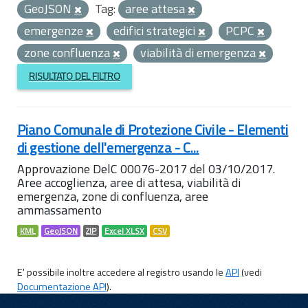
GeoJSON
Tag:
aree attesa
emergenze
edifici strategici
PCPC
zone confluenza
viabilità di emergenza
RISULTATO DEL FILTRO
Piano Comunale di Protezione Civile - Elementi
di gestione dell'emergenza - C...
Approvazione DelC 00076-2017 del 03/10/2017.
Aree accoglienza, aree di attesa, viabilità di
emergenza, zone di confluenza, aree
ammassamento
KML
GeoJSON
ZIP
Excel XLSX
CSV
E' possibile inoltre accedere al registro usando le
API
(vedi
Documentazione API
).