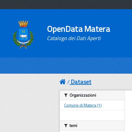
OpenData Matera
Catalogo dei Dati Aperti
Dataset
Organizzazioni
Comune di Matera (1)
temi