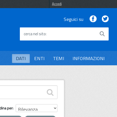
Accedi
Facebook
Twi
Seguici su
cerca nel sito
DATI
ENTI
TEMI
INFORMAZIONI
dina per