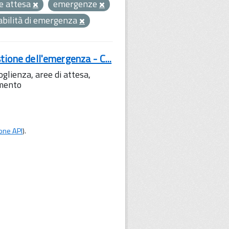
e attesa
emergenze
abilità di emergenza
tione dell'emergenza - C...
lienza, aree di attesa,
amento
one API
).