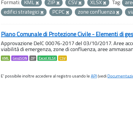
Formati:
KML
ZIP
CSV
XLSX
Tag:
are
edifici strategici
PCPC
zone confluenza
vi
Piano Comunale di Protezione Civile - Elementi di ges
Approvazione DelC 00076-2017 del 03/10/2017. Aree accog
viabilità di emergenza, zone di confluenza, aree ammass
KML
GeoJSON
ZIP
Excel XLSX
CSV
E' possibile inoltre accedere al registro usando le
API
(vedi
Documentazi