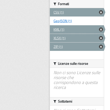
Formati
CSV (1)
GeoJSON (1)
KML (1)
XLSX (1)
ZIP (1)
Licenze sulle risorse
Non ci sono Licenze sulle
risorse che
corrispondono a questa
ricerca
Sottotemi