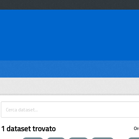
1 dataset trovato
Or