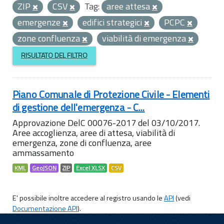
ZIP
CSV
Tag:
aree attesa
emergenze
edifici strategici
PCPC
zone confluenza
viabilità di emergenza
RISULTATO DEL FILTRO
Piano Comunale di Protezione Civile - Elementi
di gestione dell'emergenza - C...
Approvazione DelC 00076-2017 del 03/10/2017.
Aree accoglienza, aree di attesa, viabilità di
emergenza, zone di confluenza, aree
ammassamento
KML
GeoJSON
ZIP
Excel XLSX
CSV
E' possibile inoltre accedere al registro usando le
API
(vedi
Documentazione API
).