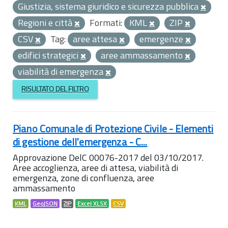
Giustizia, sistema giuridico e sicurezza pubblica
Regioni e città
Formati:
KML
ZIP
CSV
Tag:
aree attesa
emergenze
edifici strategici
aree ammassamento
viabilità di emergenza
RISULTATO DEL FILTRO
Piano Comunale di Protezione Civile - Elementi
di gestione dell'emergenza - C...
Approvazione DelC 00076-2017 del 03/10/2017.
Aree accoglienza, aree di attesa, viabilità di
emergenza, zone di confluenza, aree
ammassamento
KML
GeoJSON
ZIP
Excel XLSX
CSV