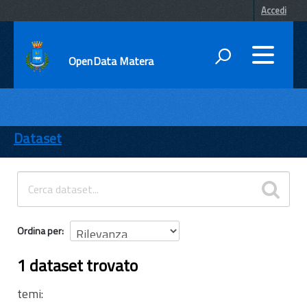
Accedi
OpenData Matera
DATI
ENTI
Dataset
TEMI
INFORMAZIONI
Ordina per
1 dataset trovato
temi: