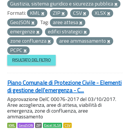
Giustizia, sistema giuridico e sicurezza pubblica
Formati:
KML
ZIP
CSV
XLSX
GeoJSON
Tag:
aree attesa
emergenze
edifici strategici
zone confluenza
aree ammassamento
PCPC
RISULTATO DEL FILTRO
Piano Comunale di Protezione Civile - Elementi
di gestione dell'emergenza - C...
Approvazione DelC 00076-2017 del 03/10/2017.
Aree accoglienza, aree di attesa, viabilità di
emergenza, zone di confluenza, aree
ammassamento
KML
GeoJSON
ZIP
Excel XLSX
CSV