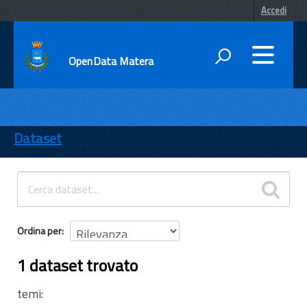
Accedi
OpenData Matera
DATI
ENTI
Dataset
TEMI
INFORMAZIONI
Ordina per
1 dataset trovato
temi: