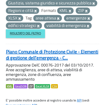
Giustizia, sistema giuridico e sicurezza pubblica
Regioni e città
Formati:
KML
ZIP
XLSX
Tag:
aree attesa
emergenze
edifici strategici
viabilità di emergenza
RISULTATO DEL FILTRO
Piano Comunale di Protezione Civile - Elementi
di gestione dell'emergenza - C...
Approvazione DelC 00076-2017 del 03/10/2017.
Aree accoglienza, aree di attesa, viabilità di
emergenza, zone di confluenza, aree
ammassamento
KML
GeoJSON
ZIP
Excel XLSX
CSV
E' possibile inoltre accedere al registro usando le
API
(vedi