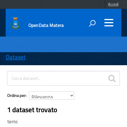
Accedi
OpenData Matera
DATI
ENTI
Dataset
TEMI
INFORMAZIONI
Ordina per
1 dataset trovato
temi: