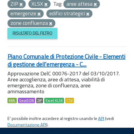
ZIP
XLSX
Tag:
aree attesa
emergenze
edifici strategici
zone confluenza
RISULTATO DEL FILTRO
Piano Comunale di Protezione Civile - Elementi
di gestione dell'emergenza - C...
Approvazione DelC 00076-2017 del 03/10/2017.
Aree accoglienza, aree di attesa, viabilità di
emergenza, zone di confluenza, aree
ammassamento
KML
GeoJSON
ZIP
Excel XLSX
CSV
E' possibile inoltre accedere al registro usando le
API
(vedi
Documentazione API
).