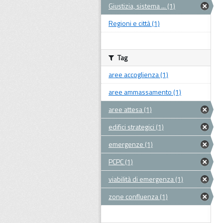
Giustizia, sistema ... (1)
Regioni e città (1)
Tag
aree accoglienza (1)
aree ammassamento (1)
aree attesa (1)
edifici strategici (1)
emergenze (1)
PCPC (1)
viabilità di emergenza (1)
zone confluenza (1)