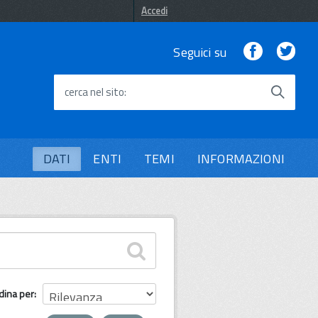
Accedi
Facebook
Twi
Seguici su
cerca nel sito
DATI
ENTI
TEMI
INFORMAZIONI
dina per