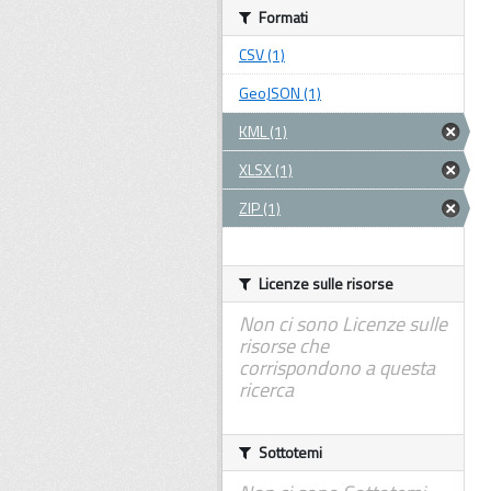
Formati
CSV (1)
GeoJSON (1)
KML (1)
XLSX (1)
ZIP (1)
Licenze sulle risorse
Non ci sono Licenze sulle
risorse che
corrispondono a questa
ricerca
Sottotemi