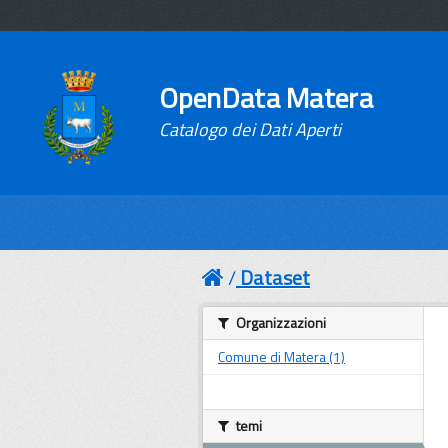
OpenData Matera
Catalogo dei Dati Aperti
Dataset
Organizzazioni
Comune di Matera (1)
temi