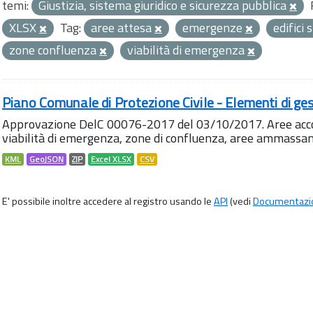
temi:
Giustizia, sistema giuridico e sicurezza pubblica
XLSX
Tag:
aree attesa
emergenze
edifici 
zone confluenza
viabilità di emergenza
Piano Comunale di Protezione Civile - Elementi di ges
Approvazione DelC 00076-2017 del 03/10/2017. Aree accog
viabilità di emergenza, zone di confluenza, aree ammass
KML
GeoJSON
ZIP
Excel XLSX
CSV
E' possibile inoltre accedere al registro usando le
API
(vedi
Documentazi