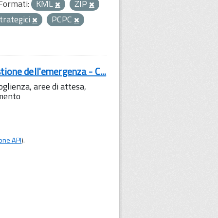
Formati:
KML
ZIP
strategici
PCPC
tione dell'emergenza - C...
lienza, aree di attesa,
amento
one API
).