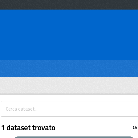
1 dataset trovato
Or