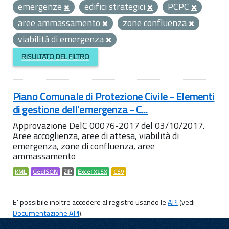
emergenze
edifici strategici
PCPC
aree ammassamento
zone confluenza
viabilità di emergenza
RISULTATO DEL FILTRO
Piano Comunale di Protezione Civile - Elementi
di gestione dell'emergenza - C...
Approvazione DelC 00076-2017 del 03/10/2017.
Aree accoglienza, aree di attesa, viabilità di
emergenza, zone di confluenza, aree
ammassamento
KML
GeoJSON
ZIP
Excel XLSX
CSV
E' possibile inoltre accedere al registro usando le
API
(vedi
Documentazione API
).