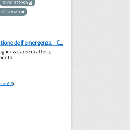
aree attesa
onfluenza
tione dell'emergenza - C...
lienza, aree di attesa,
amento
one API
).