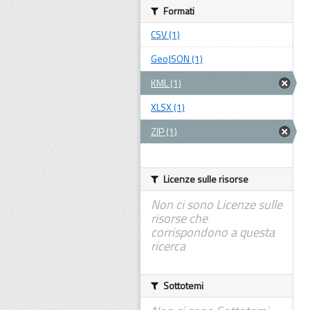
Formati
CSV (1)
GeoJSON (1)
KML (1)
XLSX (1)
ZIP (1)
Licenze sulle risorse
Non ci sono Licenze sulle
risorse che
corrispondono a questa
ricerca
Sottotemi