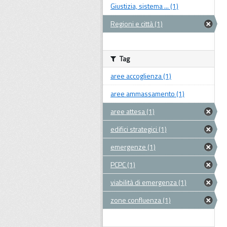
Giustizia, sistema ... (1)
Regioni e città (1)
Tag
aree accoglienza (1)
aree ammassamento (1)
aree attesa (1)
edifici strategici (1)
emergenze (1)
PCPC (1)
viabilità di emergenza (1)
zone confluenza (1)