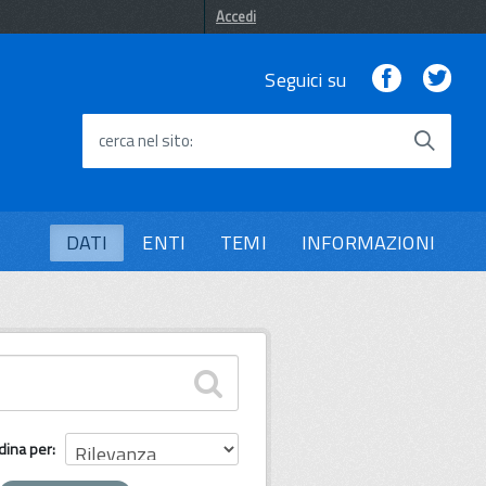
Accedi
Facebook
Twi
Seguici su
cerca nel sito
DATI
ENTI
TEMI
INFORMAZIONI
dina per