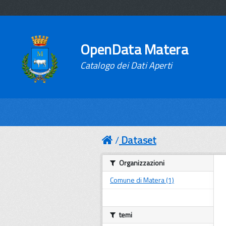
OpenData Matera
Catalogo dei Dati Aperti
Dataset
Organizzazioni
Comune di Matera (1)
temi