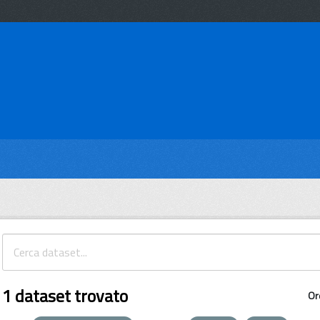
1 dataset trovato
Or