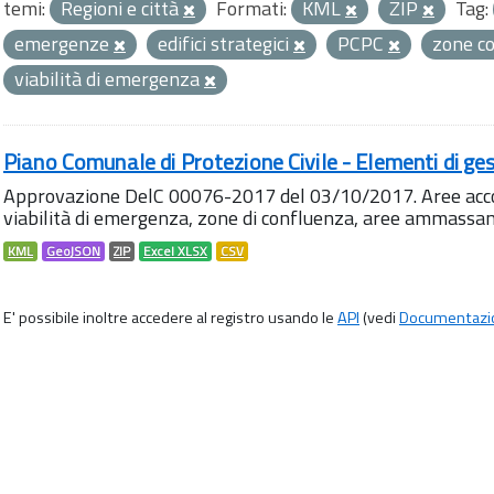
temi:
Regioni e città
Formati:
KML
ZIP
Tag:
emergenze
edifici strategici
PCPC
zone c
viabilità di emergenza
Piano Comunale di Protezione Civile - Elementi di ges
Approvazione DelC 00076-2017 del 03/10/2017. Aree accog
viabilità di emergenza, zone di confluenza, aree ammass
KML
GeoJSON
ZIP
Excel XLSX
CSV
E' possibile inoltre accedere al registro usando le
API
(vedi
Documentazi