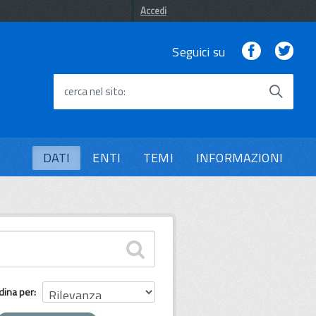
Accedi
Facebook
Twi
Seguici su
cerca nel sito
DATI
ENTI
TEMI
INFORMAZIONI
dina per