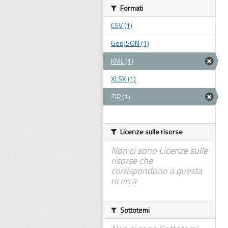
Formati
CSV (1)
GeoJSON (1)
KML (1)
XLSX (1)
ZIP (1)
Licenze sulle risorse
Non ci sono Licenze sulle
risorse che
corrispondono a questa
ricerca
Sottotemi