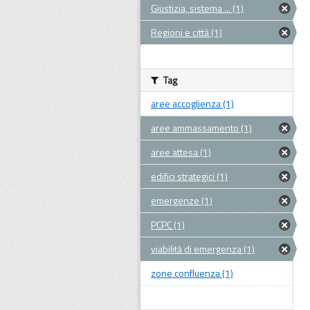
Giustizia, sistema ... (1)
Regioni e città (1)
Tag
aree accoglienza (1)
aree ammassamento (1)
aree attesa (1)
edifici strategici (1)
emergenze (1)
PCPC (1)
viabilità di emergenza (1)
zone confluenza (1)