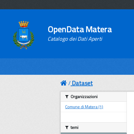
OpenData Matera
Catalogo dei Dati Aperti
Dataset
Organizzazioni
Comune di Matera (1)
temi