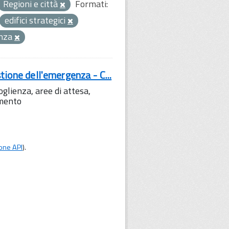
Regioni e città
Formati:
edifici strategici
enza
tione dell'emergenza - C...
lienza, aree di attesa,
amento
one API
).