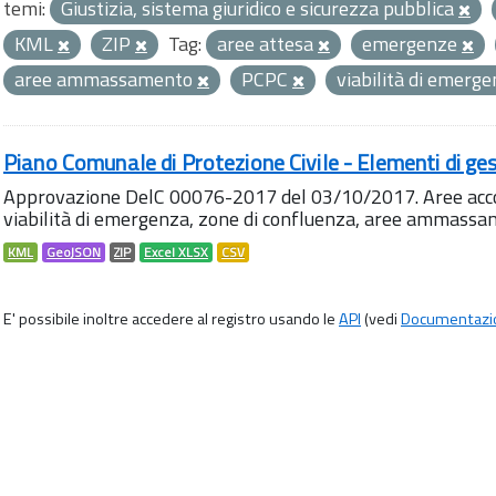
temi:
Giustizia, sistema giuridico e sicurezza pubblica
KML
ZIP
Tag:
aree attesa
emergenze
aree ammassamento
PCPC
viabilità di emerg
Piano Comunale di Protezione Civile - Elementi di ges
Approvazione DelC 00076-2017 del 03/10/2017. Aree accog
viabilità di emergenza, zone di confluenza, aree ammass
KML
GeoJSON
ZIP
Excel XLSX
CSV
E' possibile inoltre accedere al registro usando le
API
(vedi
Documentazi