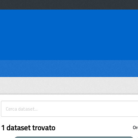
1 dataset trovato
Or