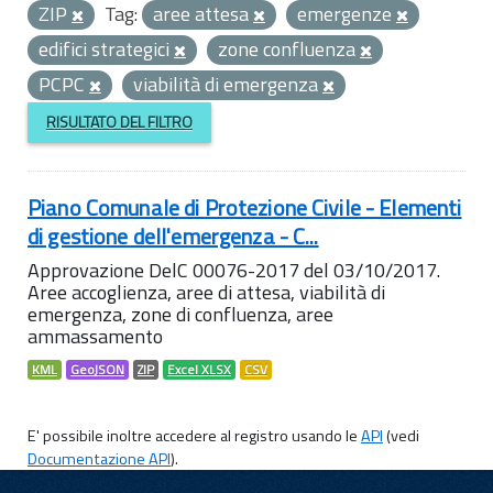
ZIP
Tag:
aree attesa
emergenze
edifici strategici
zone confluenza
PCPC
viabilità di emergenza
RISULTATO DEL FILTRO
Piano Comunale di Protezione Civile - Elementi
di gestione dell'emergenza - C...
Approvazione DelC 00076-2017 del 03/10/2017.
Aree accoglienza, aree di attesa, viabilità di
emergenza, zone di confluenza, aree
ammassamento
KML
GeoJSON
ZIP
Excel XLSX
CSV
E' possibile inoltre accedere al registro usando le
API
(vedi
Documentazione API
).