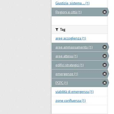
Giustizia, sistema ... (1)
Regioni e città (1)
Tag
aree accoglienza (1)
aree ammassamento (1)
aree attesa (1)
edifici strategici (1)
emergenze (1)
PCPC (1)
viabilità di emergenza (1)
zone confluenza (1)