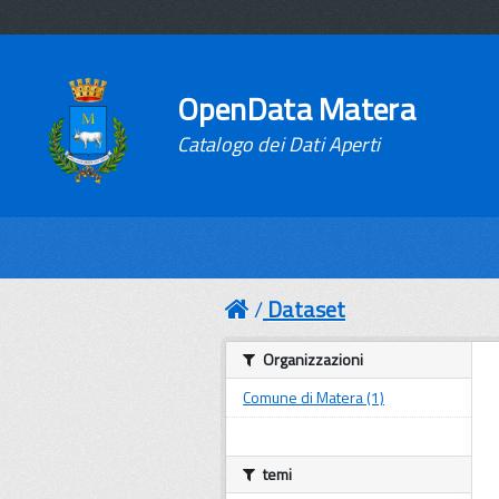
OpenData Matera
Catalogo dei Dati Aperti
Dataset
Organizzazioni
Comune di Matera (1)
temi