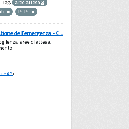
Tag:
aree attesa
nto
PCPC
tione dell'emergenza - C...
lienza, aree di attesa,
amento
one API
).