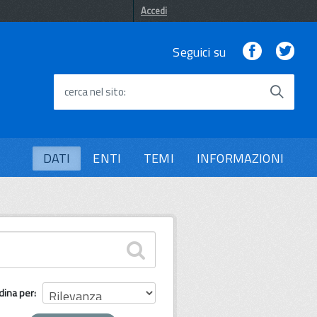
Accedi
Facebook
Twi
Seguici su
cerca nel sito
DATI
ENTI
TEMI
INFORMAZIONI
dina per