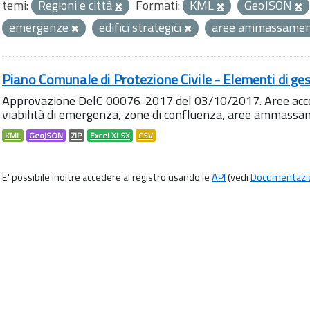
temi:
Regioni e città
Formati:
KML
GeoJSON
emergenze
edifici strategici
aree ammassame
Piano Comunale di Protezione Civile - Elementi di ges
Approvazione DelC 00076-2017 del 03/10/2017. Aree accog
viabilità di emergenza, zone di confluenza, aree ammass
KML
GeoJSON
ZIP
Excel XLSX
CSV
E' possibile inoltre accedere al registro usando le
API
(vedi
Documentazi