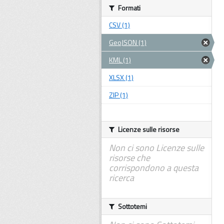
Formati
CSV (1)
GeoJSON (1)
KML (1)
XLSX (1)
ZIP (1)
Licenze sulle risorse
Non ci sono Licenze sulle
risorse che
corrispondono a questa
ricerca
Sottotemi