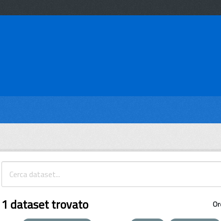
1 dataset trovato
Or