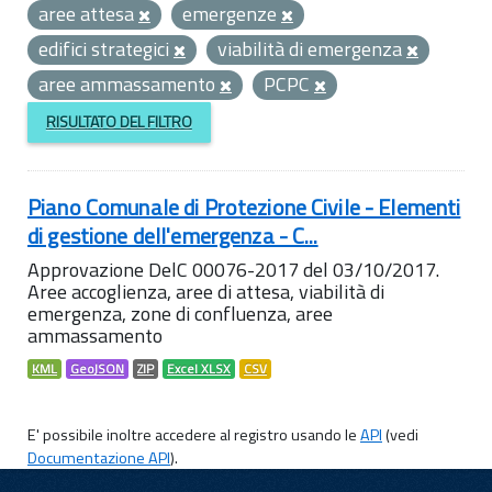
aree attesa
emergenze
edifici strategici
viabilità di emergenza
aree ammassamento
PCPC
RISULTATO DEL FILTRO
Piano Comunale di Protezione Civile - Elementi
di gestione dell'emergenza - C...
Approvazione DelC 00076-2017 del 03/10/2017.
Aree accoglienza, aree di attesa, viabilità di
emergenza, zone di confluenza, aree
ammassamento
KML
GeoJSON
ZIP
Excel XLSX
CSV
E' possibile inoltre accedere al registro usando le
API
(vedi
Documentazione API
).