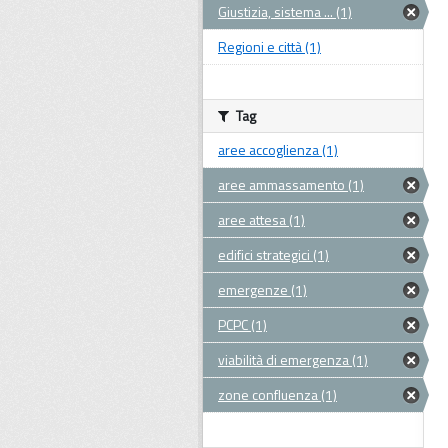
Giustizia, sistema ... (1)
Regioni e città (1)
Tag
aree accoglienza (1)
aree ammassamento (1)
aree attesa (1)
edifici strategici (1)
emergenze (1)
PCPC (1)
viabilità di emergenza (1)
zone confluenza (1)