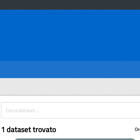
1 dataset trovato
Or