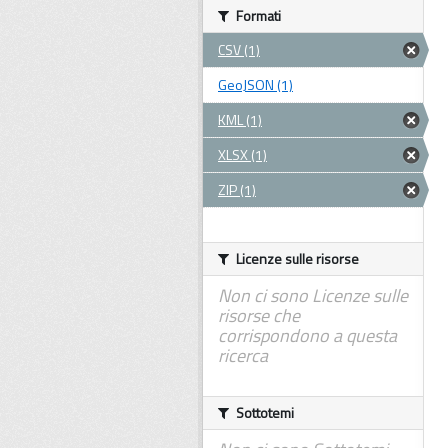
Formati
CSV (1)
GeoJSON (1)
KML (1)
XLSX (1)
ZIP (1)
Licenze sulle risorse
Non ci sono Licenze sulle
risorse che
corrispondono a questa
ricerca
Sottotemi