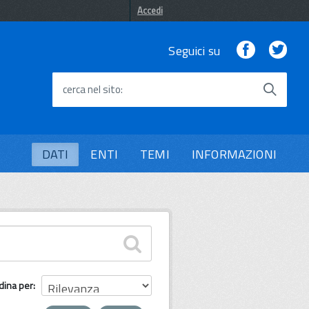
Accedi
Facebook
Twi
Seguici su
cerca nel sito
DATI
ENTI
TEMI
INFORMAZIONI
dina per