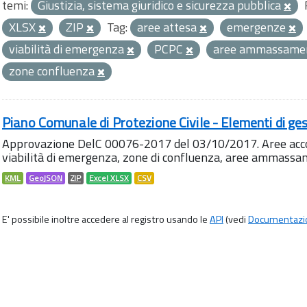
temi:
Giustizia, sistema giuridico e sicurezza pubblica
XLSX
ZIP
Tag:
aree attesa
emergenze
viabilità di emergenza
PCPC
aree ammassame
zone confluenza
Piano Comunale di Protezione Civile - Elementi di ges
Approvazione DelC 00076-2017 del 03/10/2017. Aree accog
viabilità di emergenza, zone di confluenza, aree ammass
KML
GeoJSON
ZIP
Excel XLSX
CSV
E' possibile inoltre accedere al registro usando le
API
(vedi
Documentazi