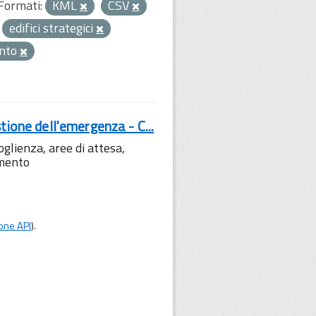
Formati:
KML
CSV
edifici strategici
nto
tione dell'emergenza - C...
lienza, aree di attesa,
amento
one API
).