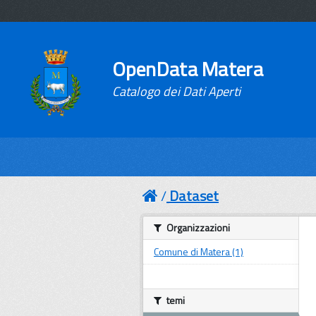
OpenData Matera
Catalogo dei Dati Aperti
Dataset
Organizzazioni
Comune di Matera (1)
temi