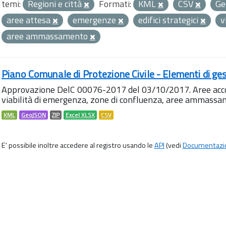
temi:
Regioni e città
Formati:
KML
CSV
Ge
aree attesa
emergenze
edifici strategici
v
aree ammassamento
Piano Comunale di Protezione Civile - Elementi di ges
Approvazione DelC 00076-2017 del 03/10/2017. Aree accog
viabilità di emergenza, zone di confluenza, aree ammass
KML
GeoJSON
ZIP
Excel XLSX
CSV
E' possibile inoltre accedere al registro usando le
API
(vedi
Documentazi