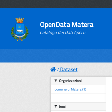
OpenData Matera
Catalogo dei Dati Aperti
Dataset
Organizzazioni
Comune di Matera (1)
temi