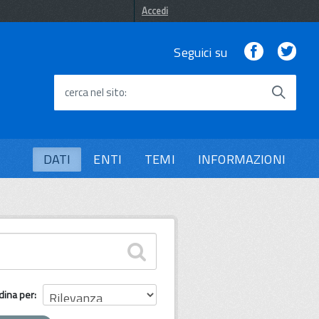
Accedi
Facebook
Twi
Seguici su
cerca nel sito
DATI
ENTI
TEMI
INFORMAZIONI
dina per