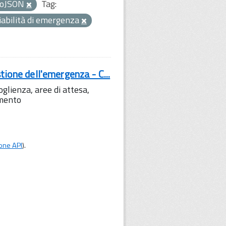
oJSON
Tag:
iabilità di emergenza
tione dell'emergenza - C...
lienza, aree di attesa,
amento
one API
).