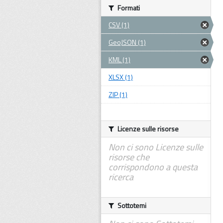
Formati
CSV (1)
GeoJSON (1)
KML (1)
XLSX (1)
ZIP (1)
Licenze sulle risorse
Non ci sono Licenze sulle
risorse che
corrispondono a questa
ricerca
Sottotemi