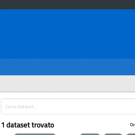
1 dataset trovato
Or