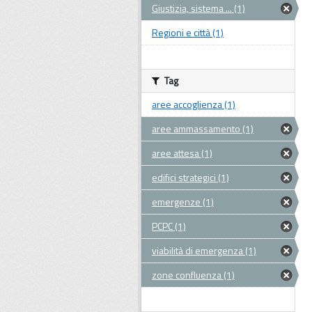
Giustizia, sistema ... (1)
Regioni e città (1)
Tag
aree accoglienza (1)
aree ammassamento (1)
aree attesa (1)
edifici strategici (1)
emergenze (1)
PCPC (1)
viabilità di emergenza (1)
zone confluenza (1)