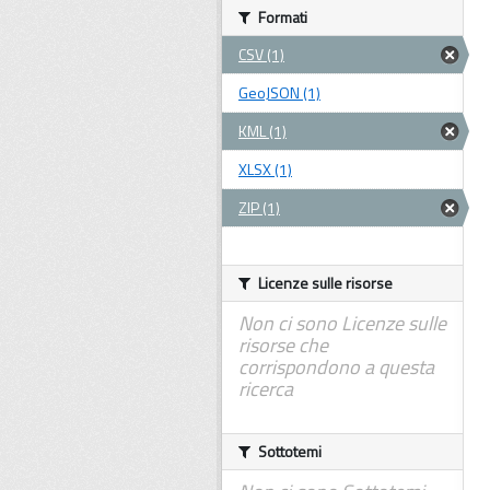
Formati
CSV (1)
GeoJSON (1)
KML (1)
XLSX (1)
ZIP (1)
Licenze sulle risorse
Non ci sono Licenze sulle
risorse che
corrispondono a questa
ricerca
Sottotemi