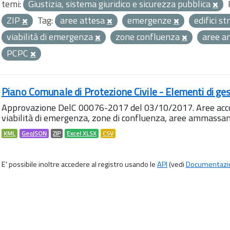
temi:
Giustizia, sistema giuridico e sicurezza pubblica
ZIP
Tag:
aree attesa
emergenze
edifici st
viabilità di emergenza
zone confluenza
aree 
PCPC
Piano Comunale di Protezione Civile - Elementi di ges
Approvazione DelC 00076-2017 del 03/10/2017. Aree accog
viabilità di emergenza, zone di confluenza, aree ammass
KML
GeoJSON
ZIP
Excel XLSX
CSV
E' possibile inoltre accedere al registro usando le
API
(vedi
Documentazi