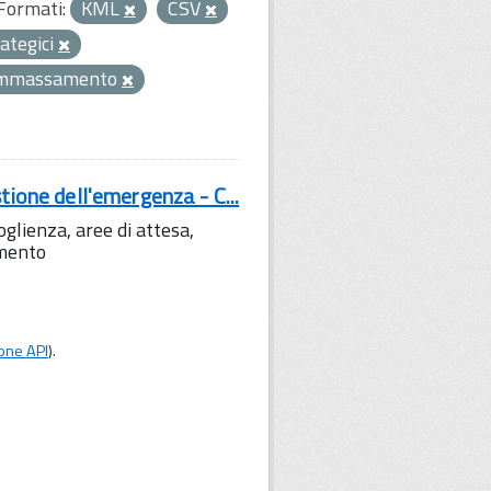
Formati:
KML
CSV
rategici
ammassamento
tione dell'emergenza - C...
lienza, aree di attesa,
amento
one API
).