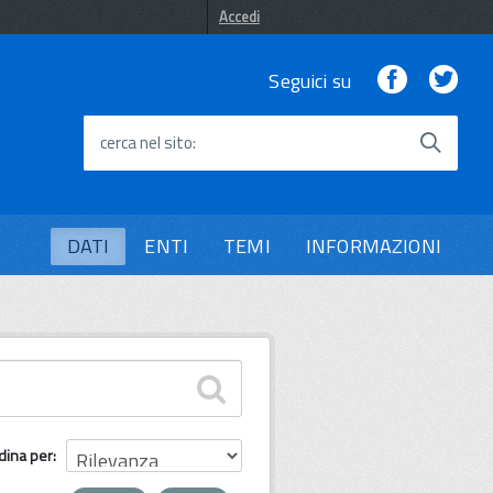
Accedi
Facebook
Twi
Seguici su
cerca nel sito
DATI
ENTI
TEMI
INFORMAZIONI
dina per