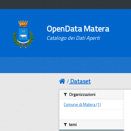
OpenData Matera
Catalogo dei Dati Aperti
Dataset
Organizzazioni
Comune di Matera (1)
temi