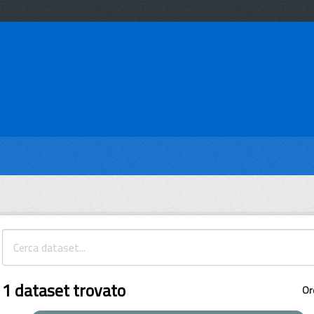
1 dataset trovato
Or