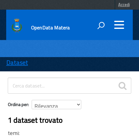
Accedi
OpenData Matera
DATI
ENTI
Dataset
TEMI
INFORMAZIONI
Ordina per
1 dataset trovato
temi: