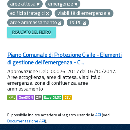
aree attesa
emergenze
edifici strategici
viabilità di emergenza
aree ammassamento
PCPC
RISULTATO DEL FILTRO
Piano Comunale di Protezione Civile - Elementi
di gestione dell'emergenza - C...
Approvazione DelC 00076-2017 del 03/10/2017.
Aree accoglienza, aree di attesa, viabilità di
emergenza, zone di confluenza, aree
ammassamento
KML
GeoJSON
ZIP
Excel XLSX
CSV
E' possibile inoltre accedere al registro usando le
API
(vedi
Documentazione API
).