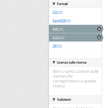
Formati
CSV (1)
GeoJSON (1)
KML (1)
XLSX (1)
ZIP (1)
Licenze sulle risorse
Non ci sono Licenze sulle
risorse che
corrispondono a questa
ricerca
Sottotemi