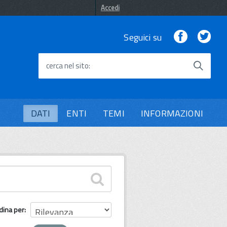
Accedi
Facebook
Twi
Seguici su
cerca nel sito
DATI
ENTI
TEMI
INFORMAZIONI
dina per