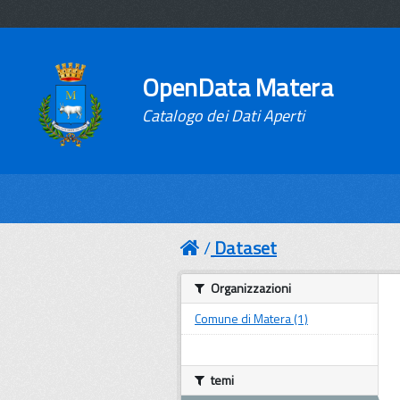
OpenData Matera
Catalogo dei Dati Aperti
Dataset
Organizzazioni
Comune di Matera (1)
temi