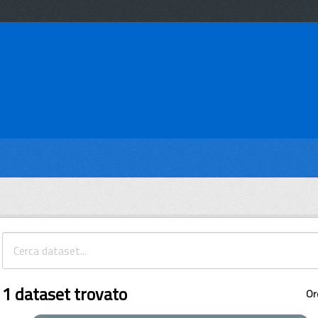
1 dataset trovato
Or