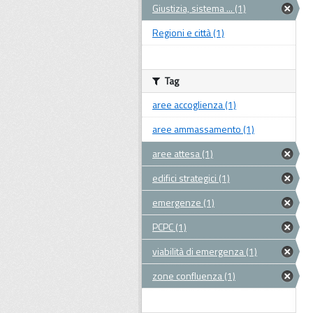
Giustizia, sistema ... (1)
Regioni e città (1)
Tag
aree accoglienza (1)
aree ammassamento (1)
aree attesa (1)
edifici strategici (1)
emergenze (1)
PCPC (1)
viabilità di emergenza (1)
zone confluenza (1)