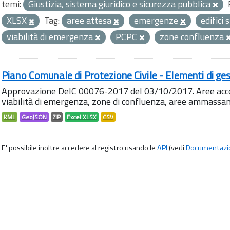
temi:
Giustizia, sistema giuridico e sicurezza pubblica
XLSX
Tag:
aree attesa
emergenze
edifici 
viabilità di emergenza
PCPC
zone confluenza
Piano Comunale di Protezione Civile - Elementi di ges
Approvazione DelC 00076-2017 del 03/10/2017. Aree accog
viabilità di emergenza, zone di confluenza, aree ammass
KML
GeoJSON
ZIP
Excel XLSX
CSV
E' possibile inoltre accedere al registro usando le
API
(vedi
Documentazi