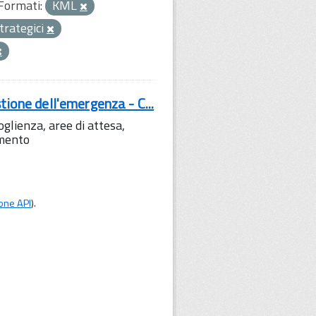
Formati:
KML
strategici
tione dell'emergenza - C...
lienza, aree di attesa,
amento
one API
).