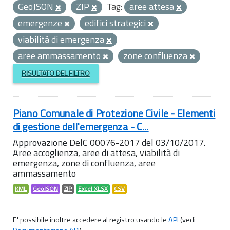
GeoJSON
ZIP
Tag:
aree attesa
emergenze
edifici strategici
viabilità di emergenza
aree ammassamento
zone confluenza
RISULTATO DEL FILTRO
Piano Comunale di Protezione Civile - Elementi
di gestione dell'emergenza - C...
Approvazione DelC 00076-2017 del 03/10/2017.
Aree accoglienza, aree di attesa, viabilità di
emergenza, zone di confluenza, aree
ammassamento
KML
GeoJSON
ZIP
Excel XLSX
CSV
E' possibile inoltre accedere al registro usando le
API
(vedi