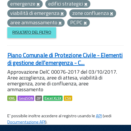
emergenze
edifici strategici
viabilità di emergenza
zone confluenza
aree ammassamento
PCPC
RISULTATO DEL FILTRO
Piano Comunale di Protezione Civile - Elementi
di gestione dell'emergenza - C...
Approvazione DelC 00076-2017 del 03/10/2017.
Aree accoglienza, aree di attesa, viabilità di
emergenza, zone di confluenza, aree
ammassamento
KML
GeoJSON
ZIP
Excel XLSX
CSV
E' possibile inoltre accedere al registro usando le
API
(vedi
Documentazione API
).