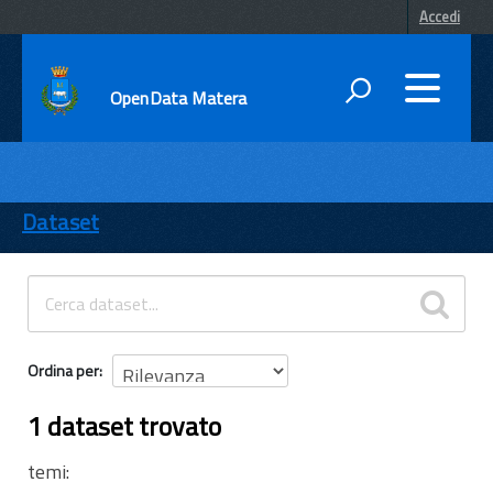
Accedi
OpenData Matera
DATI
ENTI
Dataset
TEMI
INFORMAZIONI
Ordina per
1 dataset trovato
temi: