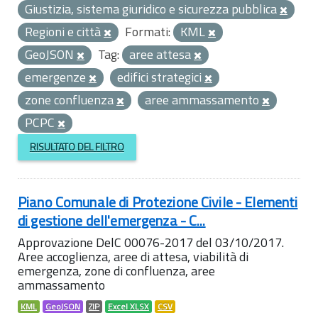
Giustizia, sistema giuridico e sicurezza pubblica
Regioni e città
Formati:
KML
GeoJSON
Tag:
aree attesa
emergenze
edifici strategici
zone confluenza
aree ammassamento
PCPC
RISULTATO DEL FILTRO
Piano Comunale di Protezione Civile - Elementi
di gestione dell'emergenza - C...
Approvazione DelC 00076-2017 del 03/10/2017.
Aree accoglienza, aree di attesa, viabilità di
emergenza, zone di confluenza, aree
ammassamento
KML
GeoJSON
ZIP
Excel XLSX
CSV