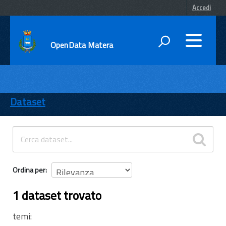
Accedi
OpenData Matera
DATI
ENTI
Dataset
TEMI
INFORMAZIONI
Ordina per
1 dataset trovato
temi: