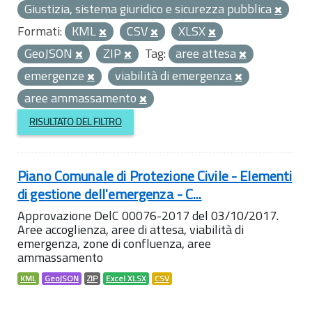
Giustizia, sistema giuridico e sicurezza pubblica
Formati:
KML
CSV
XLSX
GeoJSON
ZIP
Tag:
aree attesa
emergenze
viabilità di emergenza
aree ammassamento
RISULTATO DEL FILTRO
Piano Comunale di Protezione Civile - Elementi
di gestione dell'emergenza - C...
Approvazione DelC 00076-2017 del 03/10/2017.
Aree accoglienza, aree di attesa, viabilità di
emergenza, zone di confluenza, aree
ammassamento
KML
GeoJSON
ZIP
Excel XLSX
CSV