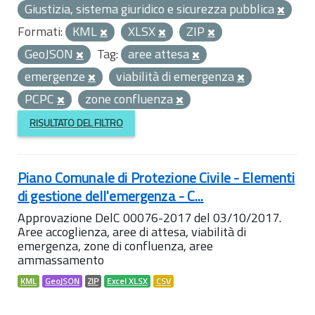
Giustizia, sistema giuridico e sicurezza pubblica
Formati:
KML
XLSX
ZIP
GeoJSON
Tag:
aree attesa
emergenze
viabilità di emergenza
PCPC
zone confluenza
RISULTATO DEL FILTRO
Piano Comunale di Protezione Civile - Elementi
di gestione dell'emergenza - C...
Approvazione DelC 00076-2017 del 03/10/2017.
Aree accoglienza, aree di attesa, viabilità di
emergenza, zone di confluenza, aree
ammassamento
KML
GeoJSON
ZIP
Excel XLSX
CSV