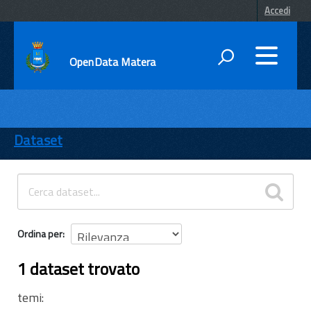
Accedi
OpenData Matera
DATI
ENTI
Dataset
TEMI
INFORMAZIONI
Ordina per
1 dataset trovato
temi: