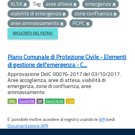
XLSX
Tag:
aree attesa
emergenze
viabilità di emergenza
zone confluenza
aree ammassamento
PCPC
RISULTATO DEL FILTRO
Piano Comunale di Protezione Civile - Elementi
di gestione dell'emergenza - C...
Approvazione DelC 00076-2017 del 03/10/2017.
Aree accoglienza, aree di attesa, viabilità di
emergenza, zone di confluenza, aree
ammassamento
KML
GeoJSON
ZIP
Excel XLSX
CSV
E' possibile inoltre accedere al registro usando le
API
(vedi
Documentazione API
).