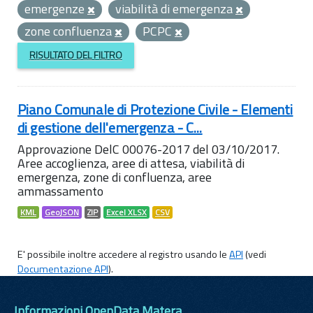
emergenze
viabilità di emergenza
zone confluenza
PCPC
RISULTATO DEL FILTRO
Piano Comunale di Protezione Civile - Elementi
di gestione dell'emergenza - C...
Approvazione DelC 00076-2017 del 03/10/2017.
Aree accoglienza, aree di attesa, viabilità di
emergenza, zone di confluenza, aree
ammassamento
KML
GeoJSON
ZIP
Excel XLSX
CSV
E' possibile inoltre accedere al registro usando le
API
(vedi
Documentazione API
).
Informazioni OpenData Matera