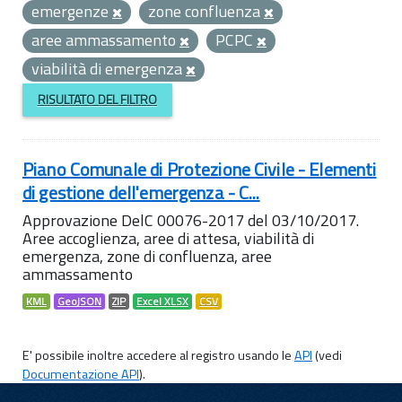
emergenze
zone confluenza
aree ammassamento
PCPC
viabilità di emergenza
RISULTATO DEL FILTRO
Piano Comunale di Protezione Civile - Elementi
di gestione dell'emergenza - C...
Approvazione DelC 00076-2017 del 03/10/2017.
Aree accoglienza, aree di attesa, viabilità di
emergenza, zone di confluenza, aree
ammassamento
KML
GeoJSON
ZIP
Excel XLSX
CSV
E' possibile inoltre accedere al registro usando le
API
(vedi
Documentazione API
).