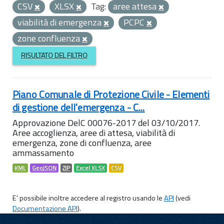
CSV
XLSX
Tag:
aree attesa
viabilità di emergenza
PCPC
zone confluenza
RISULTATO DEL FILTRO
Piano Comunale di Protezione Civile - Elementi
di gestione dell'emergenza - C...
Approvazione DelC 00076-2017 del 03/10/2017.
Aree accoglienza, aree di attesa, viabilità di
emergenza, zone di confluenza, aree
ammassamento
KML
GeoJSON
ZIP
Excel XLSX
CSV
E' possibile inoltre accedere al registro usando le
API
(vedi
Documentazione API
).