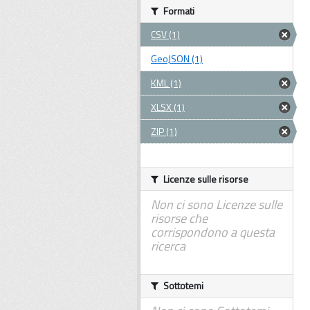
Formati
CSV (1)
GeoJSON (1)
KML (1)
XLSX (1)
ZIP (1)
Licenze sulle risorse
Non ci sono Licenze sulle
risorse che
corrispondono a questa
ricerca
Sottotemi