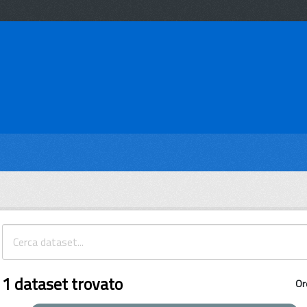
1 dataset trovato
Or