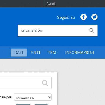
Accedi
Facebook
Twi
Seguici su
cerca nel sito
DATI
ENTI
TEMI
INFORMAZIONI
dina per