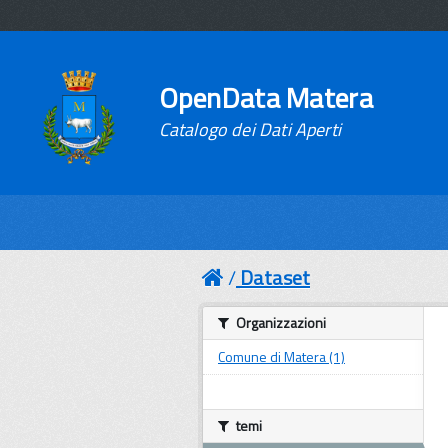
OpenData Matera
Catalogo dei Dati Aperti
Dataset
Organizzazioni
Comune di Matera (1)
temi