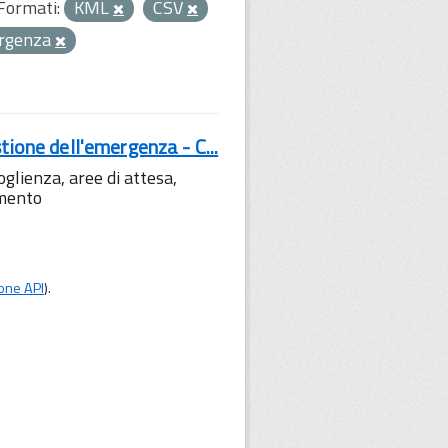
Formati:
KML
CSV
mergenza
tione dell'emergenza - C...
lienza, aree di attesa,
amento
one API
).