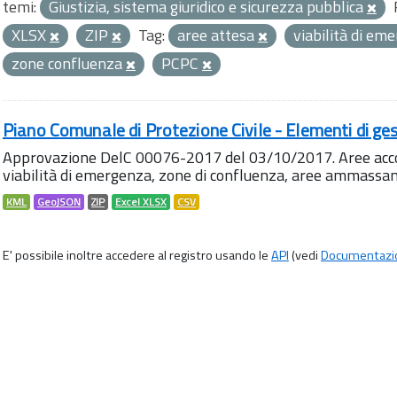
temi:
Giustizia, sistema giuridico e sicurezza pubblica
XLSX
ZIP
Tag:
aree attesa
viabilità di e
zone confluenza
PCPC
Piano Comunale di Protezione Civile - Elementi di ges
Approvazione DelC 00076-2017 del 03/10/2017. Aree accog
viabilità di emergenza, zone di confluenza, aree ammass
KML
GeoJSON
ZIP
Excel XLSX
CSV
E' possibile inoltre accedere al registro usando le
API
(vedi
Documentazi