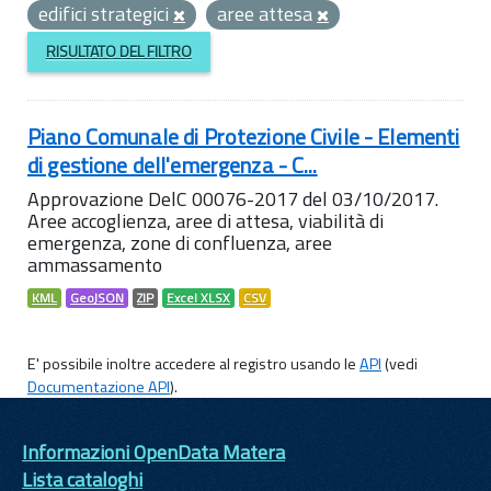
edifici strategici
aree attesa
RISULTATO DEL FILTRO
Piano Comunale di Protezione Civile - Elementi
di gestione dell'emergenza - C...
Approvazione DelC 00076-2017 del 03/10/2017.
Aree accoglienza, aree di attesa, viabilità di
emergenza, zone di confluenza, aree
ammassamento
KML
GeoJSON
ZIP
Excel XLSX
CSV
E' possibile inoltre accedere al registro usando le
API
(vedi
Documentazione API
).
Informazioni OpenData Matera
Lista cataloghi