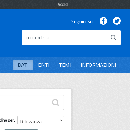
Accedi
Facebook
Twi
Seguici su
cerca nel sito
DATI
ENTI
TEMI
INFORMAZIONI
dina per