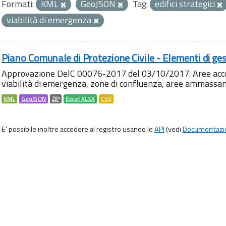
Formati:
KML
GeoJSON
Tag:
edifici strategici
viabilità di emergenza
Piano Comunale di Protezione Civile - Elementi di ges
Approvazione DelC 00076-2017 del 03/10/2017. Aree accog
viabilità di emergenza, zone di confluenza, aree ammass
KML
GeoJSON
ZIP
Excel XLSX
CSV
E' possibile inoltre accedere al registro usando le
API
(vedi
Documentazi