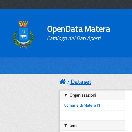
OpenData Matera
Catalogo dei Dati Aperti
Dataset
Organizzazioni
Comune di Matera (1)
temi