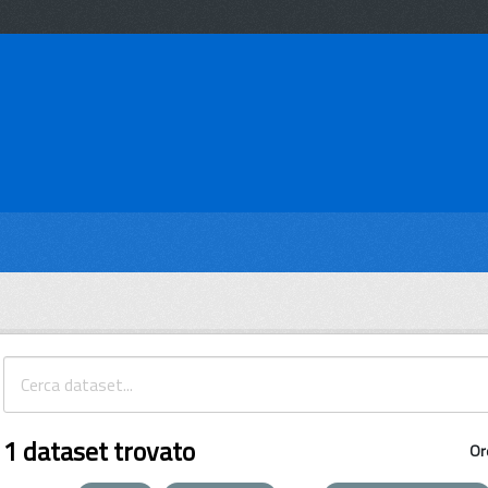
1 dataset trovato
Or