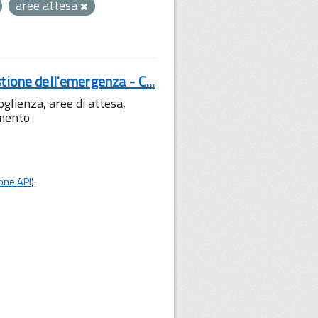
aree attesa
tione dell'emergenza - C...
lienza, aree di attesa,
amento
one API
).