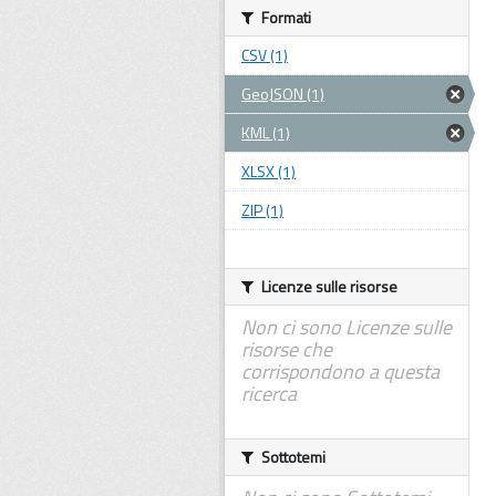
Formati
CSV (1)
GeoJSON (1)
KML (1)
XLSX (1)
ZIP (1)
Licenze sulle risorse
Non ci sono Licenze sulle
risorse che
corrispondono a questa
ricerca
Sottotemi