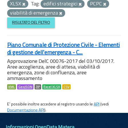
XLSX
Tag:
edifici strategici
PCPC
viabilità di emergenza
RISULTATO DEL FILTRO
Piano Comunale di Protezione Civile - Elementi
di gestione dell'emergenza - C...
Approvazione DelC 00076-2017 del 03/10/2017.
Aree accoglienza, aree di attesa, viabilità di
emergenza, zone di confluenza, aree
ammassamento
KML
GeoJSON
ZIP
Excel XLSX
CSV
E' possibile inoltre accedere al registro usando le
API
(vedi
Documentazione API
).
Informazioni OpenData Matera