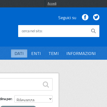
Accedi
Facebook
Twi
Seguici su
cerca nel sito
DATI
ENTI
TEMI
INFORMAZIONI
dina per