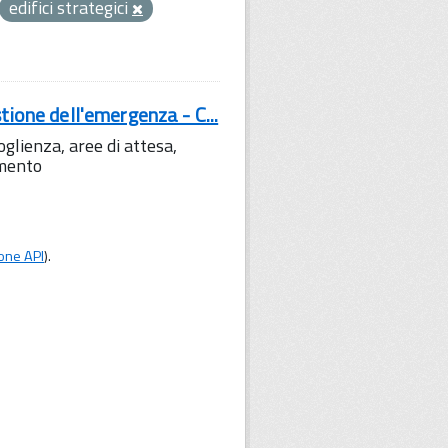
edifici strategici
tione dell'emergenza - C...
lienza, aree di attesa,
amento
one API
).