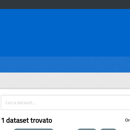
1 dataset trovato
Or