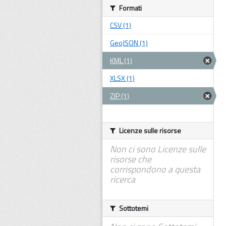
Formati
CSV (1)
GeoJSON (1)
KML (1)
XLSX (1)
ZIP (1)
Licenze sulle risorse
Non ci sono Licenze sulle
risorse che
corrispondono a questa
ricerca
Sottotemi