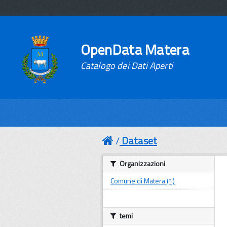
OpenData Matera
Catalogo dei Dati Aperti
Dataset
Organizzazioni
Comune di Matera (1)
temi