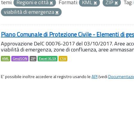
temi:
Regioni e città
Formati:
KML
ZIP
Tag:
viabilità di emergenza
Piano Comunale di Protezione Civile - Elementi di ges
Approvazione DelC 00076-2017 del 03/10/2017. Aree accog
viabilità di emergenza, zone di confluenza, aree ammass
KML
GeoJSON
ZIP
Excel XLSX
CSV
E' possibile inoltre accedere al registro usando le
API
(vedi
Documentazi