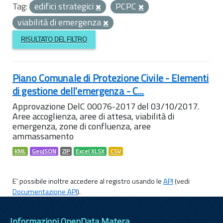
Tag:
edifici strategici
PCPC
viabilità di emergenza
RISULTATO DEL FILTRO
Piano Comunale di Protezione Civile - Elementi
di gestione dell'emergenza - C...
Approvazione DelC 00076-2017 del 03/10/2017.
Aree accoglienza, aree di attesa, viabilità di
emergenza, zone di confluenza, aree
ammassamento
KML
GeoJSON
ZIP
Excel XLSX
CSV
E' possibile inoltre accedere al registro usando le
API
(vedi
Documentazione API
).
Informazioni OpenData Matera