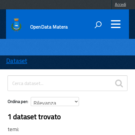
Accedi
OpenData Matera
DATI
ENTI
Dataset
TEMI
INFORMAZIONI
Ordina per
1 dataset trovato
temi: