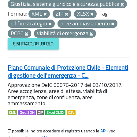
Giustizia, sistema giuridico e sicurezza pubblica
Formati:
KML
ZIP
XLSX
Tag:
edifici strategici
aree ammassamento
PCPC
viabilità di emergenza
RISULTATO DEL FILTRO
Piano Comunale di Protezione Civile - Elementi
di gestione dell'emergenza - C...
Approvazione DelC 00076-2017 del 03/10/2017.
Aree accoglienza, aree di attesa, viabilità di
emergenza, zone di confluenza, aree
ammassamento
KML
GeoJSON
ZIP
Excel XLSX
CSV
E' possibile inoltre accedere al registro usando le
API
(vedi