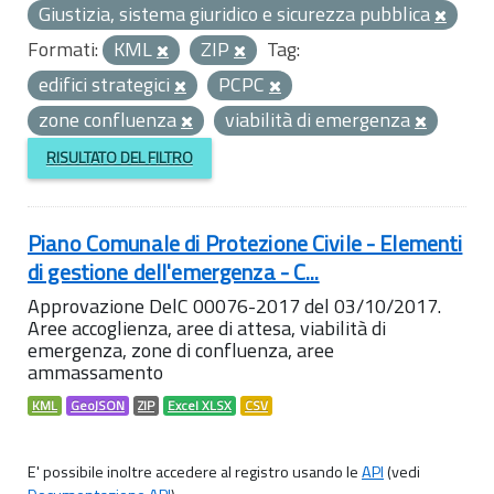
Giustizia, sistema giuridico e sicurezza pubblica
Formati:
KML
ZIP
Tag:
edifici strategici
PCPC
zone confluenza
viabilità di emergenza
RISULTATO DEL FILTRO
Piano Comunale di Protezione Civile - Elementi
di gestione dell'emergenza - C...
Approvazione DelC 00076-2017 del 03/10/2017.
Aree accoglienza, aree di attesa, viabilità di
emergenza, zone di confluenza, aree
ammassamento
KML
GeoJSON
ZIP
Excel XLSX
CSV
E' possibile inoltre accedere al registro usando le
API
(vedi