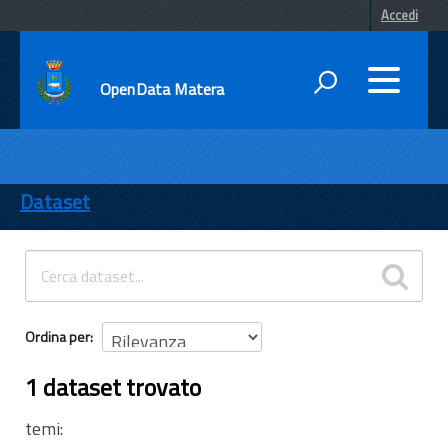
Accedi
OpenData Matera
DATI
ENTI
Dataset
TEMI
INFORMAZIONI
Ordina per
1 dataset trovato
temi: