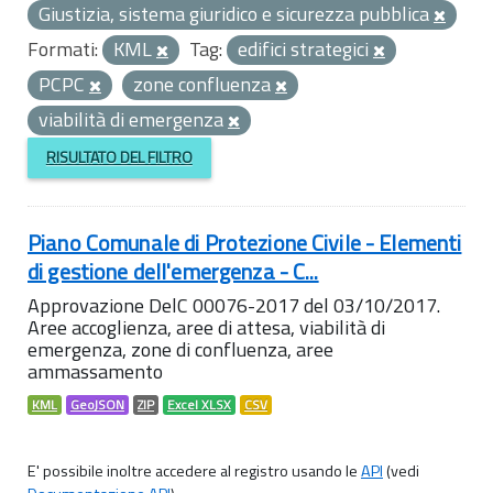
Giustizia, sistema giuridico e sicurezza pubblica
Formati:
KML
Tag:
edifici strategici
PCPC
zone confluenza
viabilità di emergenza
RISULTATO DEL FILTRO
Piano Comunale di Protezione Civile - Elementi
di gestione dell'emergenza - C...
Approvazione DelC 00076-2017 del 03/10/2017.
Aree accoglienza, aree di attesa, viabilità di
emergenza, zone di confluenza, aree
ammassamento
KML
GeoJSON
ZIP
Excel XLSX
CSV
E' possibile inoltre accedere al registro usando le
API
(vedi