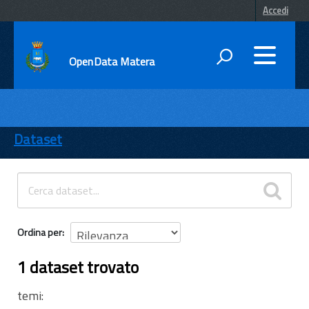
Accedi
OpenData Matera
DATI
ENTI
Dataset
TEMI
INFORMAZIONI
Ordina per
1 dataset trovato
temi: